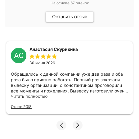
На основе
67
оценок
Оставить отзыв
Анастасия Скурихина
АС
30 июня 2026
Обращались к данной компании уже два раза и оба
раза было приятно работать. Первый раз заказали
вывеску организации, с Константином проговорили
все моменты и пожелания. Вывеску изготовили очень
быстро. Учитывая нашу территориальную
Читать полностью
отдаленность было очень приятно, что нас встретили
Отзыв 2GIS
и пожелали хорошей обратной дороги. Во второй раз
решили не изменять себе и заказать здесь же баннер.
И снова всё очень оперативно сделали. Сейчас всем
советую данную компанию. Благодарю за работу,
будем обращаться ещё.