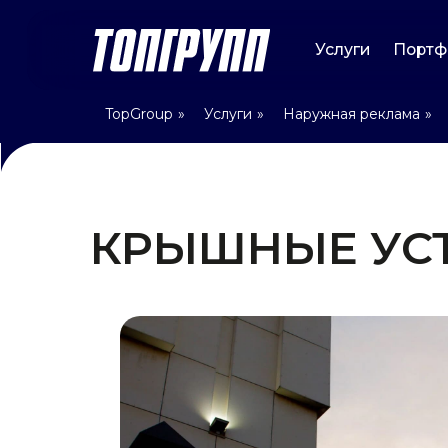
Услуги
Портфолио
TopGroup
»
Услуги
»
Наружная реклама
»
КРЫШНЫЕ УСТА