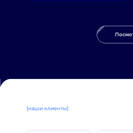
[наши клиенты]
Посмот
[отзывы]