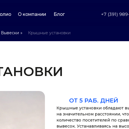
О компании
Блог
+7 (391) 989-93-30
Конт
Вывески
»
Крышные установки
НОВКИ
ОТ 5 РАБ. ДНЕЙ
Крышные установки обладают в
на значительном расстоянии, чт
количество посетителей по сра
вывесок. Устанавливаясь на высо