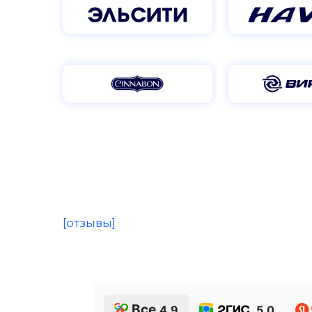
Все
4.9
5.0