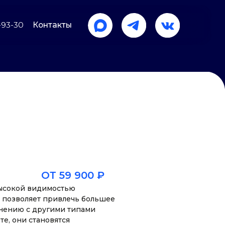
акты
ОТ 59 900 ₽
ысокой видимостью
о позволяет привлечь большее
внению с другими типами
те, они становятся